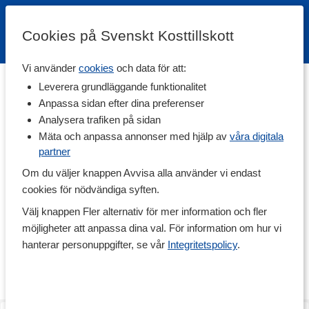
Cookies på Svenskt Kosttillskott
Vi använder
cookies
och data för att:
Hem
>
Varumärken
Leverera grundläggande funktionalitet
Anpassa sidan efter dina preferenser
Dr Organic
Analysera trafiken på sidan
Mäta och anpassa annonser med hjälp av
våra digitala
partner
Dr Organic har som det låter ett brett sortiment av
skönhetsprodukter med ekologiskt certifierade ingredienser.
Om du väljer knappen Avvisa alla använder vi endast
Utöver detta kan du med säkerhet veta att alla deras produkter är
cookies för nödvändiga syften.
fria från ämnen som kan irritera huden såsom parabener, SLS,
parfym och konstgjorda doftämnen för att värna om dig som
Välj knappen Fler alternativ för mer information och fler
konsument. Inte nog med det är Dr Organic djurvänliga, och de
möjligheter att anpassa dina val. För information om hur vi
strävar efter ett vegetabiliskt innehåll på alla produkter,
undantaget vissa produkter med biprodukter från djur, exempelvis
hanterar personuppgifter, se vår
Integritetspolicy
.
honung, mjölkprotein och bivax. Inga av deras produkter testas
på djur. Ett bättre val helt enkelt!