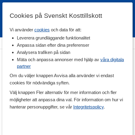
Cookies på Svenskt Kosttillskott
Vi använder
cookies
och data för att:
Fri frakt
Snabb leverans
Kundklubb
Leverera grundläggande funktionalitet
Hem
>
Livsmedel
>
Till Skafferiet
>
Buljong & Kryddor
Anpassa sidan efter dina preferenser
Analysera trafiken på sidan
Mäta och anpassa annonser med hjälp av
våra digitala
partner
Om du väljer knappen Avvisa alla använder vi endast
cookies för nödvändiga syften.
Välj knappen Fler alternativ för mer information och fler
möjligheter att anpassa dina val. För information om hur vi
hanterar personuppgifter, se vår
Integritetspolicy
.