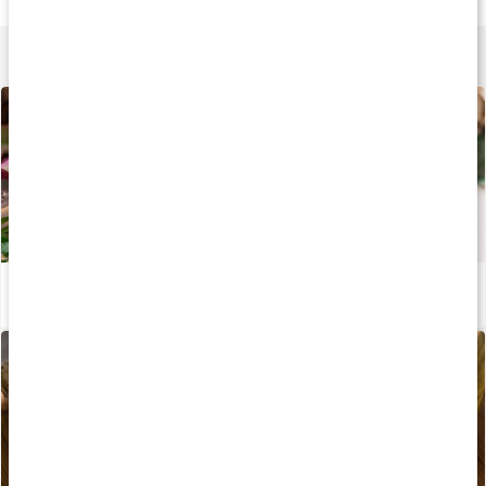
90 kaps
90 kaps
200 g
Lär dig mer
Rödbetssmoothie med ingefära
Läs artikel