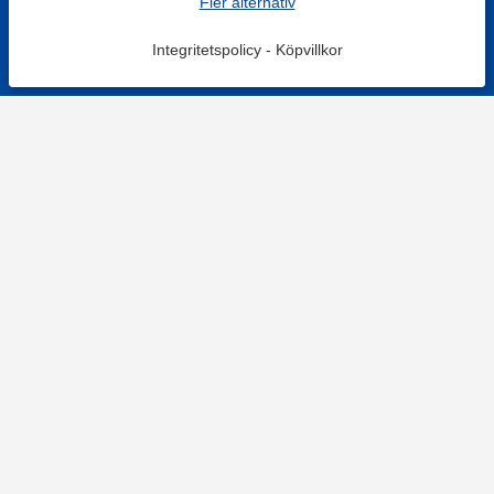
Fler alternativ
Integritetspolicy
-
Köpvillkor
KONTAKT
Kontaktformulär
TELEFON
0220601001
Vardagar: 09:00-12:00