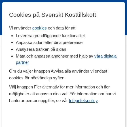
Cookies på Svenskt Kosttillskott
Vi använder
cookies
och data för att:
Fri frakt
Snabb leverans
Kundklubb
Leverera grundläggande funktionalitet
Hem
>
Hälsa
>
Stress
Anpassa sidan efter dina preferenser
Analysera trafiken på sidan
Mäta och anpassa annonser med hjälp av
våra digitala
partner
Om du väljer knappen Avvisa alla använder vi endast
cookies för nödvändiga syften.
Välj knappen Fler alternativ för mer information och fler
möjligheter att anpassa dina val. För information om hur vi
hanterar personuppgifter, se vår
Integritetspolicy
.