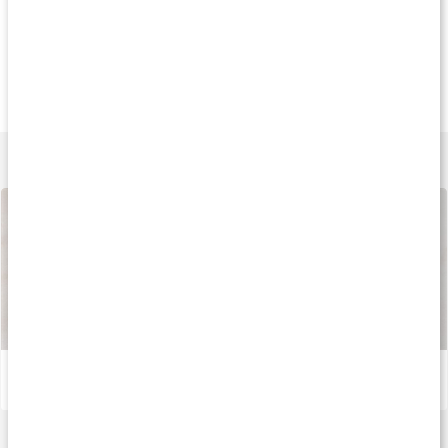
Andra har köpt
Andra har köpt
Köp 3 - spara 13
389 kr
264 kr
259 k
Mushroom Synergy
Svampkomplex
Lions Mane Extra
50 kaps
90 kaps
60 kaps
Lär dig mer
Så tillverkas våra kapslar och tabletter
Läs artikel