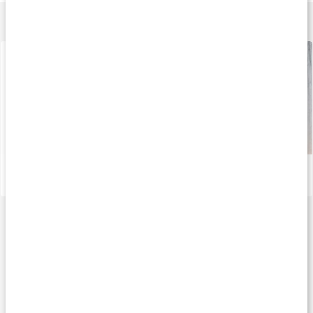
Lär dig mer
Så undviker du att bli sjuk när du börjar träna
Läs artikel