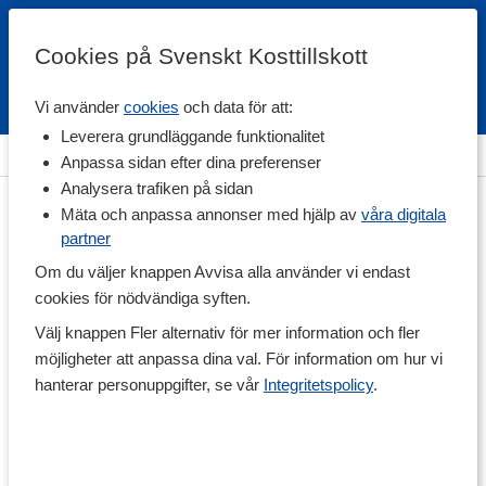
Cookies på Svenskt Kosttillskott
Vi använder
cookies
och data för att:
Fri frakt
Snabb leverans
Kundklubb
Leverera grundläggande funktionalitet
Hem
>
Hälsa
>
Förkylning
Anpassa sidan efter dina preferenser
Analysera trafiken på sidan
Mäta och anpassa annonser med hjälp av
våra digitala
partner
Om du väljer knappen Avvisa alla använder vi endast
cookies för nödvändiga syften.
Välj knappen Fler alternativ för mer information och fler
möjligheter att anpassa dina val. För information om hur vi
hanterar personuppgifter, se vår
Integritetspolicy
.