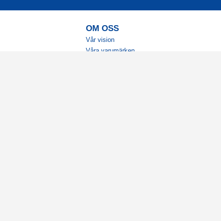
OM OSS
Vår vision
Våra varumärken
Vår historia
Tillgänglighet
Återförsäljare
Karriär
Samarbeten
Ambassadörsteam