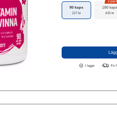
2-pac
90 kaps
180 kap
227 kr
435 kr
I lager
Fri f