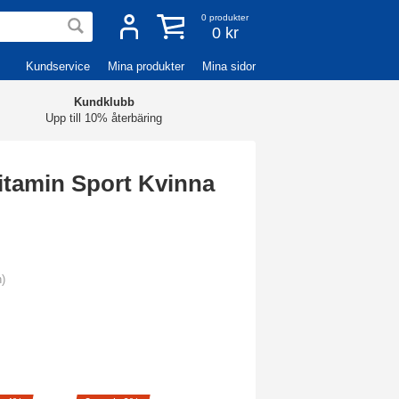
0
produkter
0 kr
Kundservice
Mina produkter
Mina sidor
Kundklubb
Upp till 10% återbäring
vitamin Sport Kvinna
n)