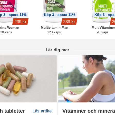
p 3 - spara 11%
Köp 3 - spara 11%
Köp 3 - spa
239 kr
239 kr
2
mins Woman
Multivitamin Man
MultiVitaminer
120 kaps
120 kaps
90 kaps
Lär dig mer
h tabletter
Vitaminer och mineral
Läs artikel