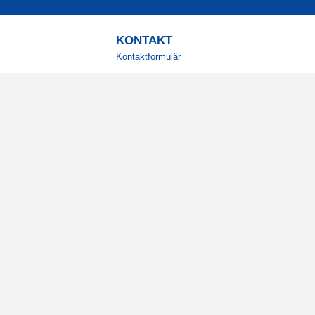
KONTAKT
Kontaktformulär
TELEFON
0220601001
Vardagar: 09:00-12:00
E-POST
info@svensktkosttillskott.se
MINA SIDOR
Logga in