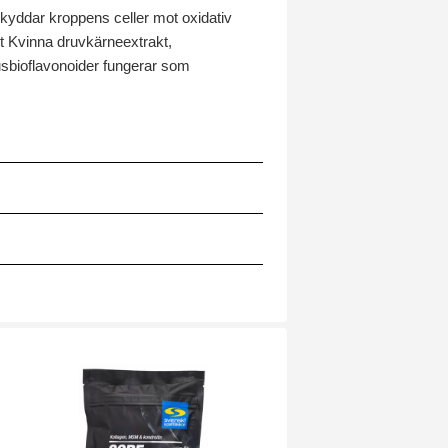
skyddar kroppens celler mot oxidativ
rt Kvinna druvkärneextrakt,
usbioflavonoider fungerar som