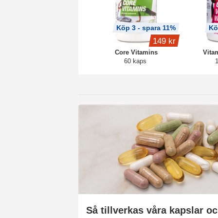
Köp 3 - spara 11%
Kö
149 kr
Core Vitamins
Vita
60 kaps
Så tillverkas våra kapslar oc