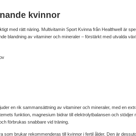
ränande kvinnor
iktigt med rätt näring. Multivitamin Sport Kvinna från Healthwell är spe
 blandning av vitaminer och mineraler – förstärkt med utvalda växtext
hov
rbjuder en rik sammansättning av vitaminer och mineraler, med en ex
ystemets funktion, magnesium bidrar till elektrolytbalansen och stödj
ch förbrukas snabbare vid träning.
ra som brukar rekommenderas till kvinnor i fertil ålder. Den är dessu