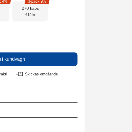
k 4%
3-pack 9%
s
270 kaps
619 kr
rakt!
Skickas omgående