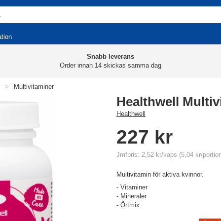
ation
Snabb leverans
Order innan 14 skickas samma dag
>
Multivitaminer
Healthwell Multi
Healthwell
227 kr
Jmfpris: 2,52 kr/kaps (5,04 kr/portio
Multivitamin för aktiva kvinnor.
- Vitaminer
- Mineraler
- Örtmix