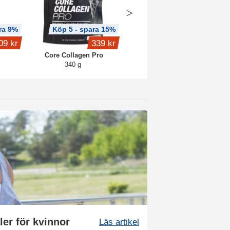
ra 9%
Köp 5 - spara 15%
Köp 3 - spara 8%
09 kr
339 kr
189 kr
Core Collagen Pro
Trippel Magnesium
340 g
90 kaps
er för kvinnor
Läs artikel