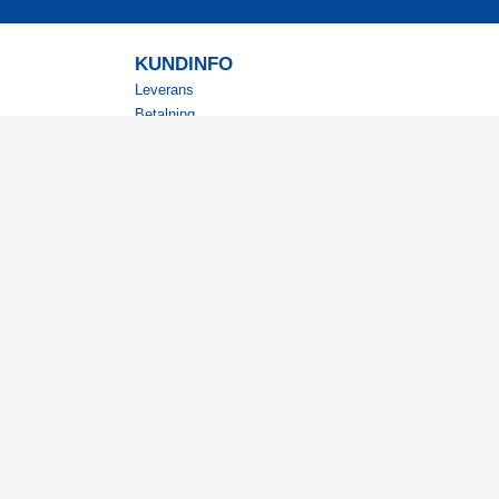
KUNDINFO
Leverans
Betalning
Returer
Köpvillkor
Kundklubb
Studentrabatt
Militärrabatt
Kontaktuppgifter Läkemedelsverket