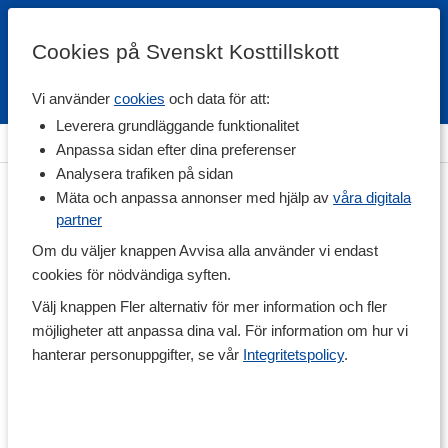
Cookies på Svenskt Kosttillskott
Vi använder
cookies
och data för att:
Fri frakt
Snabb leverans
Kundklubb
Leverera grundläggande funktionalitet
Hem
>
Vitaminer & Mineraler
>
Mineraler
>
Magnesium
Anpassa sidan efter dina preferenser
Analysera trafiken på sidan
Mäta och anpassa annonser med hjälp av
våra digitala
partner
Om du väljer knappen Avvisa alla använder vi endast
cookies för nödvändiga syften.
Välj knappen Fler alternativ för mer information och fler
möjligheter att anpassa dina val. För information om hur vi
hanterar personuppgifter, se vår
Integritetspolicy
.