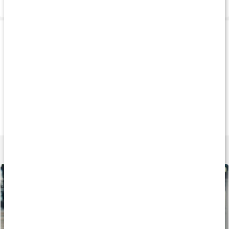
Leverans & betalning
Produkttips
Köp 3 - spara 14%
Köp 3 - spara 19%
Köp 3 - spara 9
159 kr
135 kr
189 k
Magnesiumbisglycinat
Magnesium Citrat
Core Magnesium P
90 kaps
90 kaps
120 tabl
Lär dig mer