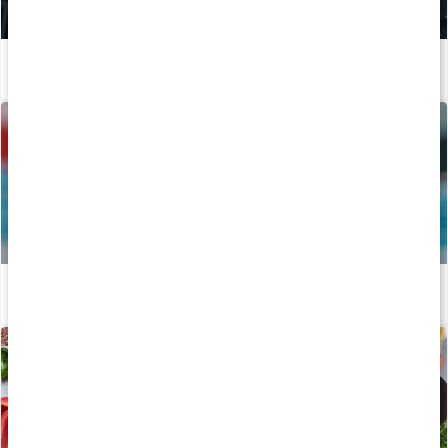
Mineraler för träning
Läs artikel
Vägen mot guldet - Tiokamparen Fredrik Samuelsson
Läs artikel