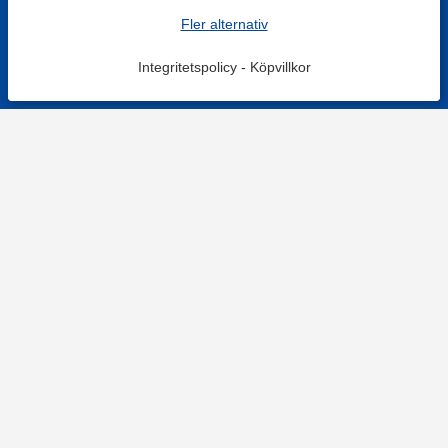
Fler alternativ
Integritetspolicy
-
Köpvillkor
KONTAKT
Kontaktformulär
TELEFON
0220601001