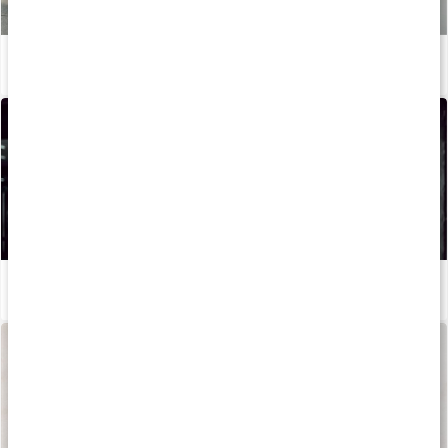
Stor guide: Allt om magnesium
Läs artikel
Så kan du boosta din löpträning och återhämtning med kosttillskott
Läs artikel