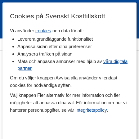
Cookies på Svenskt Kosttillskott
Vi använder
cookies
och data för att:
Fri frakt
Snabb leverans
Kundklubb
Leverera grundläggande funktionalitet
Hem
>
Livsmedel
>
Dryck
>
Funktionsdryck
Anpassa sidan efter dina preferenser
Analysera trafiken på sidan
Mäta och anpassa annonser med hjälp av
våra digitala
partner
Om du väljer knappen Avvisa alla använder vi endast
cookies för nödvändiga syften.
Välj knappen Fler alternativ för mer information och fler
möjligheter att anpassa dina val. För information om hur vi
hanterar personuppgifter, se vår
Integritetspolicy
.