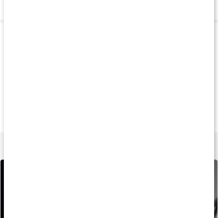
Leverans & betalning
Produkttips
Andra har köpt
Andra har köpt
Köp 24 - spara 26
34 kr
62 kr
fr.
24 k
Bolero Sticks
Bolero Classic
Soda Koffeinfri
Mango
Pink Grapefruit
Lär dig mer