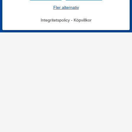
Fler alternativ
Integritetspolicy
-
Köpvillkor
KONTAKT
Kontaktformulär
TELEFON
0220601001