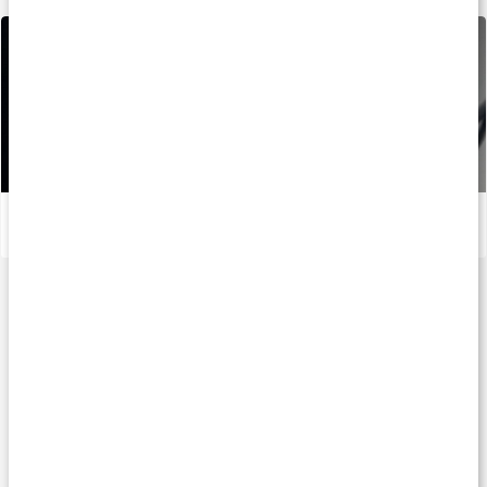
Så äter du innan träning: 5 pre-workout-snacks
Läs artikel