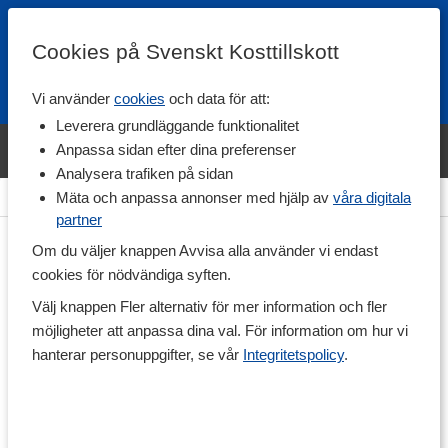
Cookies på Svenskt Kosttillskott
Vi använder
cookies
och data för att:
Fri frakt
Snabb leverans
Kundklubb
Leverera grundläggande funktionalitet
Bara idag! Handla varumärket Svenskt Kosttillskott för 600 kr & få
Anpassa sidan efter dina preferenser
shaker på köpet. »
Analysera trafiken på sidan
Hem
>
Livsmedel
>
Dryck
>
Funktionsdryck
Mäta och anpassa annonser med hjälp av
våra digitala
partner
Om du väljer knappen Avvisa alla använder vi endast
cookies för nödvändiga syften.
Välj knappen Fler alternativ för mer information och fler
möjligheter att anpassa dina val. För information om hur vi
hanterar personuppgifter, se vår
Integritetspolicy
.