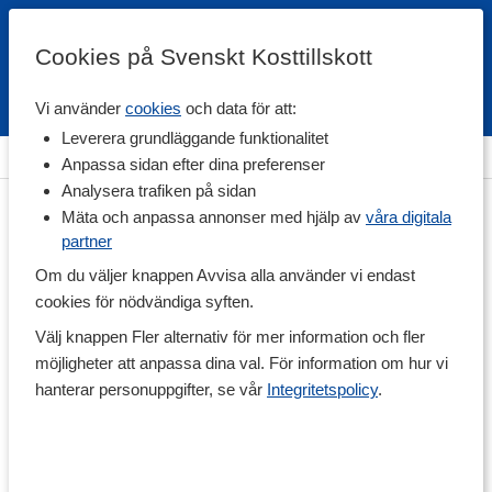
Cookies på Svenskt Kosttillskott
Vi använder
cookies
och data för att:
Fri frakt
Snabb leverans
Kundklubb
Leverera grundläggande funktionalitet
Hem
>
Hälsa
>
Led & Muskelbesvär
>
Liniment & Salvor
Anpassa sidan efter dina preferenser
Analysera trafiken på sidan
Mäta och anpassa annonser med hjälp av
våra digitala
partner
Om du väljer knappen Avvisa alla använder vi endast
cookies för nödvändiga syften.
Välj knappen Fler alternativ för mer information och fler
möjligheter att anpassa dina val. För information om hur vi
hanterar personuppgifter, se vår
Integritetspolicy
.