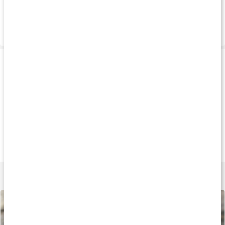
Vanliga frågor
Leverans & betalning
Produkttips
Tips
Andra har köpt
Andra har köp
149 kr
129 kr
169 k
Linnex Stick
Nypozin Cream
Relief Tub
50 g
75 ml
100 ml
Lär dig mer