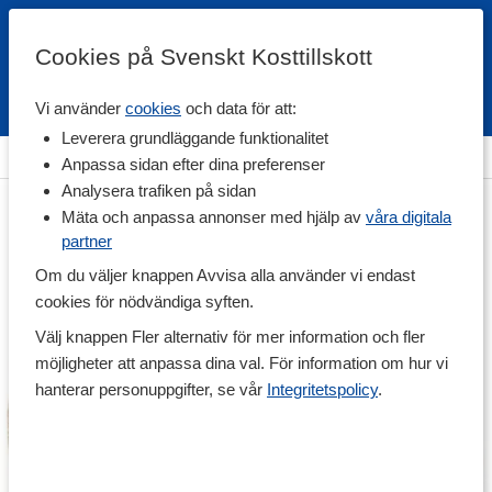
Cookies på Svenskt Kosttillskott
Vi använder
cookies
och data för att:
Fri frakt
Snabb leverans
Kundklubb
Leverera grundläggande funktionalitet
Hem
>
Träning & Tillbehör
>
Träningsredskap
>
Hopprep
Anpassa sidan efter dina preferenser
Analysera trafiken på sidan
Mäta och anpassa annonser med hjälp av
våra digitala
partner
Om du väljer knappen Avvisa alla använder vi endast
cookies för nödvändiga syften.
Välj knappen Fler alternativ för mer information och fler
möjligheter att anpassa dina val. För information om hur vi
hanterar personuppgifter, se vår
Integritetspolicy
.