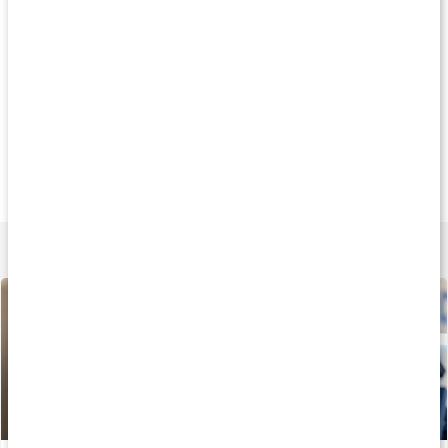
Andra kampanjprodukter
20%
20%
20
244 kr
92 kr
132 k
Human Hyaluron
Flytande MSM
Liniment Stick
500 ml
500 ml
50 ml
Lär dig mer