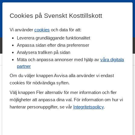
Cookies på Svenskt Kosttillskott
Vi använder
cookies
och data för att:
Fri frakt
Snabb leverans
Kundklubb
Leverera grundläggande funktionalitet
Bara idag! Handla varumärket Svenskt Kosttillskott för 600 kr & få
Anpassa sidan efter dina preferenser
shaker på köpet. »
Analysera trafiken på sidan
Hem
>
Träning & Tillbehör
>
Träningsredskap
>
Hopprep
Mäta och anpassa annonser med hjälp av
våra digitala
partner
Om du väljer knappen Avvisa alla använder vi endast
cookies för nödvändiga syften.
Välj knappen Fler alternativ för mer information och fler
möjligheter att anpassa dina val. För information om hur vi
hanterar personuppgifter, se vår
Integritetspolicy
.