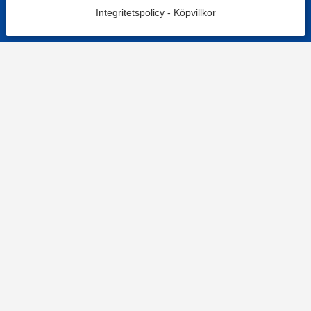
Integritetspolicy
-
Köpvillkor
KONTAKT
Kontaktformulär
TELEFON
0220601001
Vardagar: 09:00-12:00
E-POST