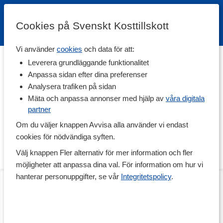
Cookies på Svenskt Kosttillskott
Vi använder
cookies
och data för att:
Hem
>
Varumärken
Leverera grundläggande funktionalitet
Anpassa sidan efter dina preferenser
Iron Gym
Analysera trafiken på sidan
Mäta och anpassa annonser med hjälp av
våra digitala
partner
Iron Gym tillverkar produkter som är multifunktionella, lätta att
använda och erbjuder ett extremt kostnadseffektivt alternativ till
Om du väljer knappen Avvisa alla använder vi endast
dyr gymträning. Deras utrustning är utformad för att användas i
cookies för nödvändiga syften.
hemmet och har en snygg design och hög kvalitet.
Iron Gym är
träning för alla, när du vill och vart du vill!
Välj knappen Fler alternativ för mer information och fler
möjligheter att anpassa dina val. För information om hur vi
hanterar personuppgifter, se vår
Integritetspolicy
.
Hand Grip
Trigger Point Roller
10-40 kg
Svart