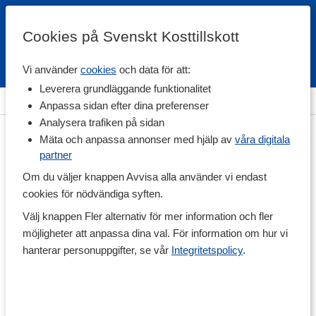
Cookies på Svenskt Kosttillskott
Vi använder
cookies
och data för att:
Fri frakt
Snabb leverans
Kundklubb
Leverera grundläggande funktionalitet
Hem
>
Diet
>
Lågkalorimat
Anpassa sidan efter dina preferenser
Analysera trafiken på sidan
Mäta och anpassa annonser med hjälp av
våra digitala
partner
Om du väljer knappen Avvisa alla använder vi endast
cookies för nödvändiga syften.
Välj knappen Fler alternativ för mer information och fler
möjligheter att anpassa dina val. För information om hur vi
hanterar personuppgifter, se vår
Integritetspolicy
.