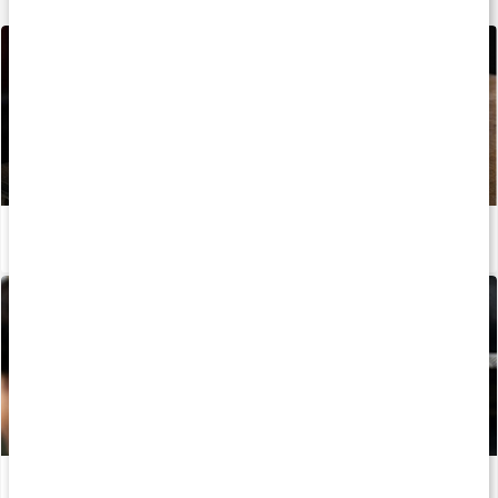
Lär dig mer
Allt du behöver veta om protein
Läs artikel
Guide: Protein för träning
Läs artikel