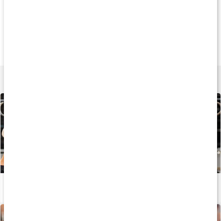
Köp 3 - spara 8%
Andra har köpt
Köp 3 - spara 9
65 kr
299 kr
219 k
Instant Oats
Core Carbs
Core Carboloade
1 kg
4 kg
1,5 kg
Lär dig mer
Stor guide: Det här är CrossFit
Läs artikel