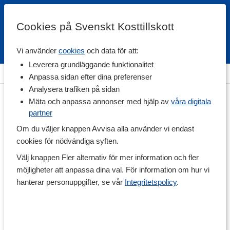
Cookies på Svenskt Kosttillskott
Vi använder
cookies
och data för att:
Fri frakt
Snabb leverans
Kundklubb
Leverera grundläggande funktionalitet
Hem
>
Livsmedel
>
Till Skafferiet
>
Mysli, Gröt & Flingor
Anpassa sidan efter dina preferenser
Analysera trafiken på sidan
Mäta och anpassa annonser med hjälp av
våra digitala
partner
Om du väljer knappen Avvisa alla använder vi endast
cookies för nödvändiga syften.
Välj knappen Fler alternativ för mer information och fler
möjligheter att anpassa dina val. För information om hur vi
hanterar personuppgifter, se vår
Integritetspolicy
.