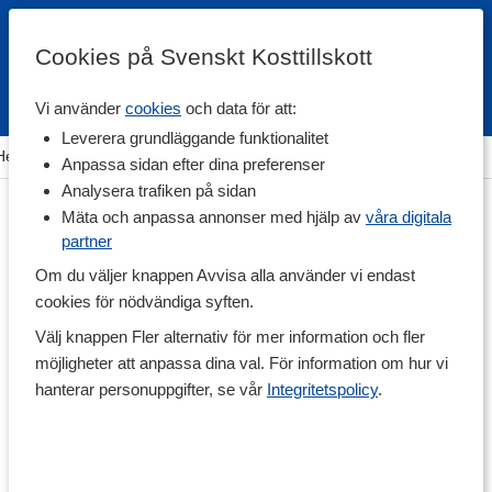
Cookies på Svenskt Kosttillskott
Vi använder
cookies
och data för att:
Fri frakt
Snabb leverans
Kundklubb
Leverera grundläggande funktionalitet
Hem
>
Hälsa
>
Sömn & Avslappning
>
Kosttillskott för sömn
Anpassa sidan efter dina preferenser
Analysera trafiken på sidan
Mäta och anpassa annonser med hjälp av
våra digitala
partner
Om du väljer knappen Avvisa alla använder vi endast
cookies för nödvändiga syften.
Välj knappen Fler alternativ för mer information och fler
möjligheter att anpassa dina val. För information om hur vi
hanterar personuppgifter, se vår
Integritetspolicy
.