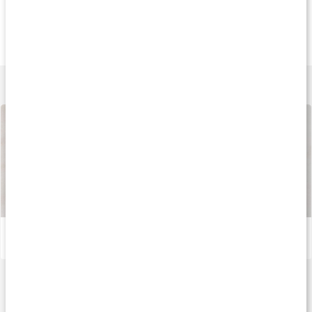
Köp 3 - spara 11%
Köp 3 - spara 10%
Köp 3 - spara 9
239 kr
249 kr
189 k
Ginseng Komplex
Ashwagandha Prem.
Rosenrot Extrak
60 kaps
120 kaps
80 kaps
Lär dig mer
Så tillverkas våra kapslar och tabletter
Läs artikel