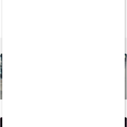
Köp 3 - spara 14%
Köp 3 - spara 19%
Köp 3 - spara 9
159 kr
135 kr
189 k
Magnesiumbisglycinat
Magnesium Citrat
Core Magnesium P
90 kaps
90 kaps
120 tabl
Lär dig mer
Stor guide: Allt om magnesium
Läs artikel