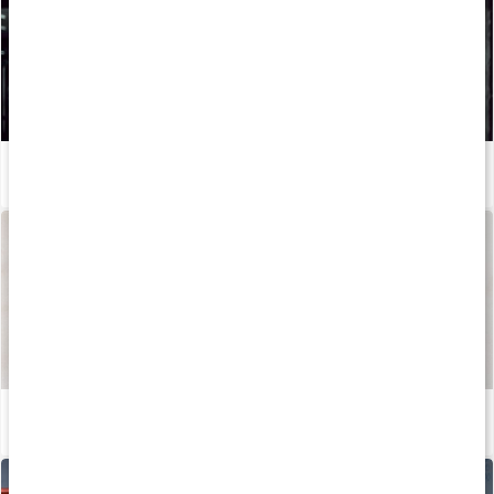
Så kan du boosta din löpträning och återhämtning med kosttillskott
Läs artikel
Så tillverkas våra kapslar och tabletter
Läs artikel