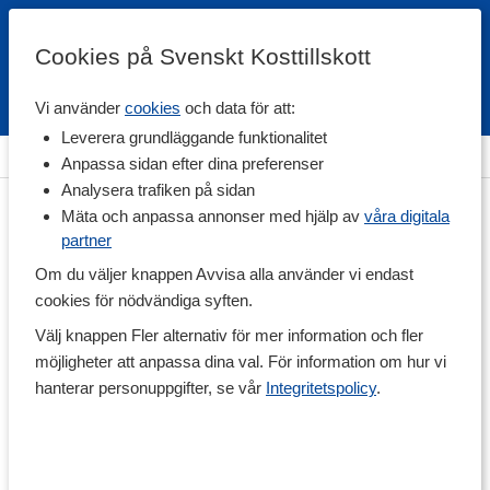
Cookies på Svenskt Kosttillskott
Vi använder
cookies
och data för att:
Fri frakt
Snabb leverans
Kundklubb
Leverera grundläggande funktionalitet
Hem
>
Vitaminer & Mineraler
>
Mineraler
>
Magnesium
Anpassa sidan efter dina preferenser
Analysera trafiken på sidan
Mäta och anpassa annonser med hjälp av
våra digitala
partner
Om du väljer knappen Avvisa alla använder vi endast
cookies för nödvändiga syften.
Välj knappen Fler alternativ för mer information och fler
möjligheter att anpassa dina val. För information om hur vi
hanterar personuppgifter, se vår
Integritetspolicy
.