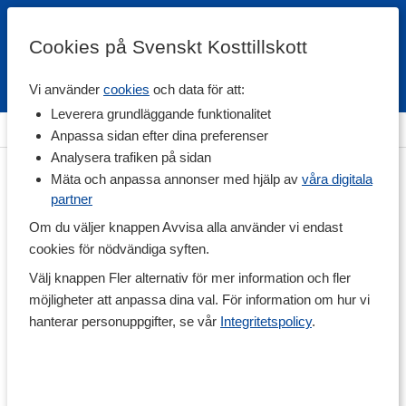
Cookies på Svenskt Kosttillskott
Vi använder
cookies
och data för att:
Fri frakt
Snabb leverans
Kundklubb
Leverera grundläggande funktionalitet
Hem
>
Träning & Tillbehör
>
Idrottsmassage
>
Liniment
Anpassa sidan efter dina preferenser
Analysera trafiken på sidan
Mäta och anpassa annonser med hjälp av
våra digitala
partner
Om du väljer knappen Avvisa alla använder vi endast
cookies för nödvändiga syften.
Välj knappen Fler alternativ för mer information och fler
möjligheter att anpassa dina val. För information om hur vi
hanterar personuppgifter, se vår
Integritetspolicy
.