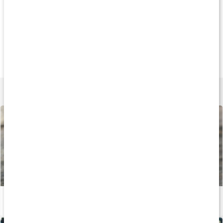
Andra har köpt
Andra har köpt
Andra har köp
299 kr
299 kr
299 k
Massageolja EKO
Magnesium Cream
Massage Cream
Harmoni
200 ml
200 ml
Lär dig mer
Gör eget liniment
Läs artikel