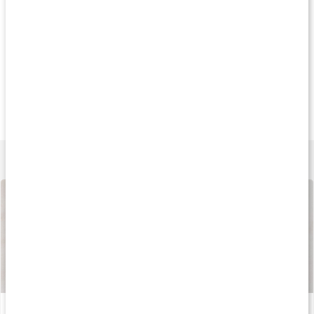
Köp 3 - spara 9%
Köp 3 - spara 9%
Köp 3 - spara 11
209 kr
209 kr
149 k
MultiVitaminer
MultiMineraler
Core Vitamins
90 kaps
90 kaps
60 kaps
Lär dig mer