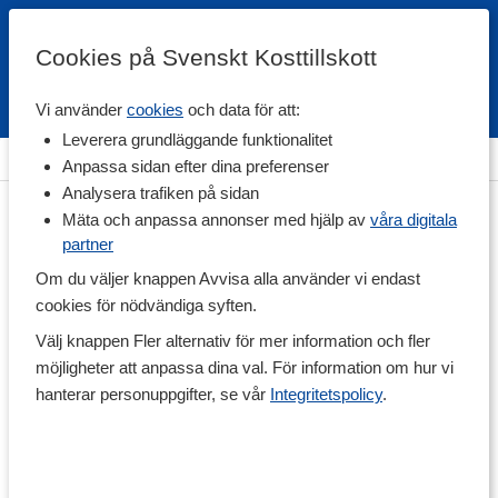
Cookies på Svenskt Kosttillskott
Vi använder
cookies
och data för att:
Fri frakt
Snabb leverans
Kundklubb
Leverera grundläggande funktionalitet
Hem
>
Vitaminer & Mineraler
>
Vitaminer
>
Multivitaminer
Anpassa sidan efter dina preferenser
Analysera trafiken på sidan
Mäta och anpassa annonser med hjälp av
våra digitala
partner
Om du väljer knappen Avvisa alla använder vi endast
cookies för nödvändiga syften.
Välj knappen Fler alternativ för mer information och fler
möjligheter att anpassa dina val. För information om hur vi
hanterar personuppgifter, se vår
Integritetspolicy
.