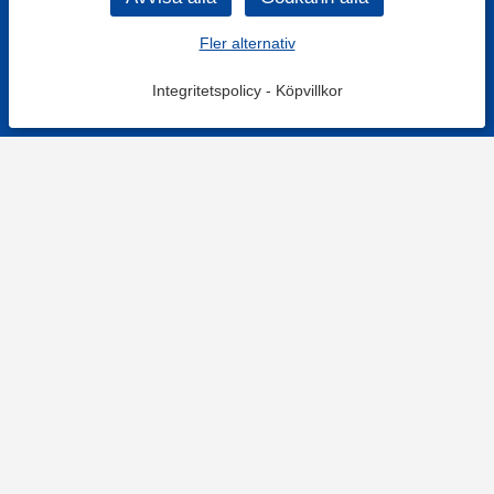
Fler alternativ
Integritetspolicy
-
Köpvillkor
KONTAKT
Kontaktformulär
TELEFON
0220601001