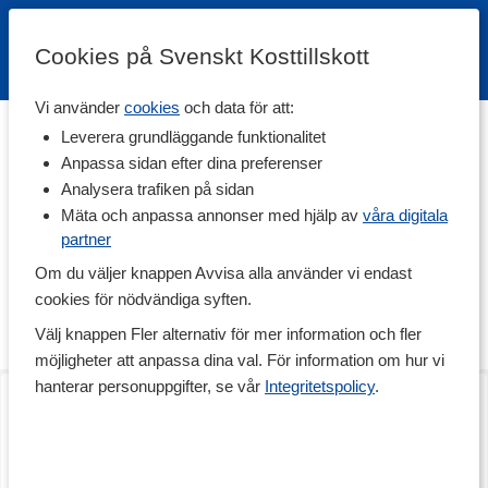
Cookies på Svenskt Kosttillskott
Vi använder
cookies
och data för att:
Hem
>
Varumärken
Leverera grundläggande funktionalitet
Anpassa sidan efter dina preferenser
Nordbo
Analysera trafiken på sidan
Mäta och anpassa annonser med hjälp av
våra digitala
partner
NORDBO utvecklar kosttillskott med fokus på tradition, innovation
och kvalitet. Med vetenskapligt stöd i grunden skapas produkter
Om du väljer knappen Avvisa alla använder vi endast
med hög standard från råvara till färdig produkt. Majoriteten
cookies för nödvändiga syften.
tillverkas i Sverige och är veganskt certifierade. Se hela
sortimentet här!
Välj knappen Fler alternativ för mer information och fler
möjligheter att anpassa dina val. För information om hur vi
hanterar personuppgifter, se vår
Integritetspolicy
.
Nordbo Mage
Menopause
120 kaps
90 kaps