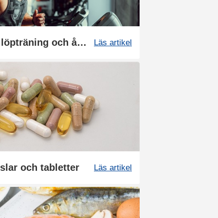
Så kan du boosta din löpträning och återhämtning med kosttillskott
Läs artikel
slar och tabletter
Läs artikel