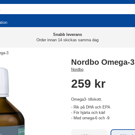
ation
Snabb leverans
Order innan 14 skickas samma dag
ga-3
Nordbo Omega-3
Nordbo
259 kr
Omega3- tillskott.
- Rik på DHA och EPA
- För hjärta och kärl
- Med omega-6 och -9