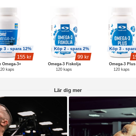
p 3 - spara 12%
Köp 2 - spara 2%
Köp 3 - spar
155 kr
99 kr
1
e Omega-3+
Omega-3 Fiskolja
Omega-3 Plus
120 kaps
120 kaps
120 kaps
Lär dig mer