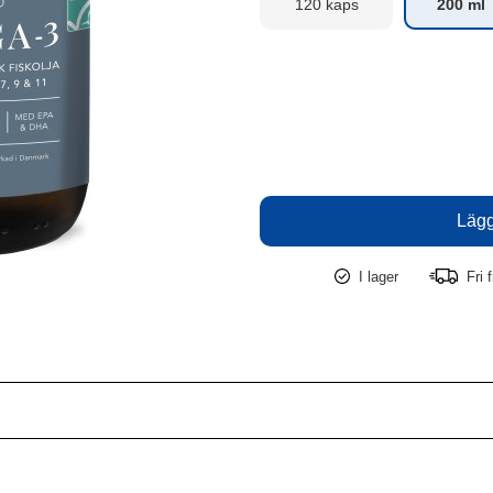
120 kaps
200 ml
I lager
Fri f