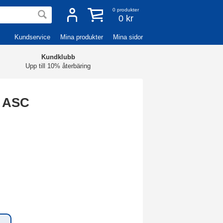
0
produkter
0 kr
Kundservice
Mina produkter
Mina sidor
Kundklubb
Upp till 10% återbäring
 ASC