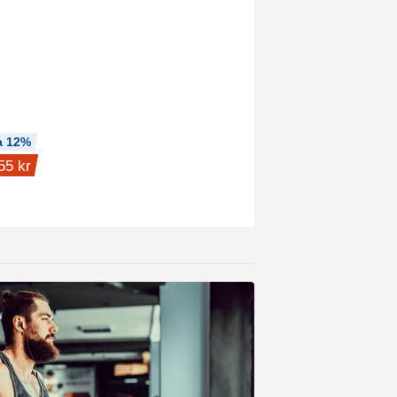
a 12%
55 kr