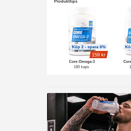
Produkttips
Köp 2 - spara 6%
Kö
159 kr
Core Omega-3
Cor
180 kaps