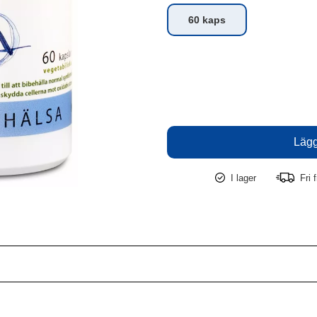
60 kaps
I lager
Fri f