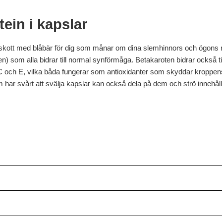
ein i kapslar
illskott med blåbär för dig som månar om dina slemhinnors och ögons n
ten) som alla bidrar till normal synförmåga. Betakaroten bidrar också ti
 och E, vilka båda fungerar som antioxidanter som skyddar kroppens
ar svårt att svälja kapslar kan också dela på dem och strö innehållet 