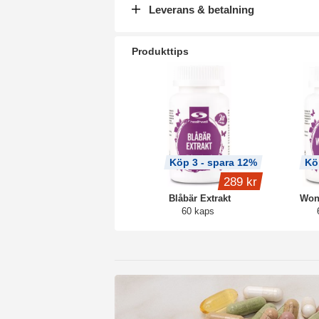
Leverans & betalning
Produkttips
Köp 3 - spara 12%
Kö
289 kr
Blåbär Extrakt
Won
60 kaps