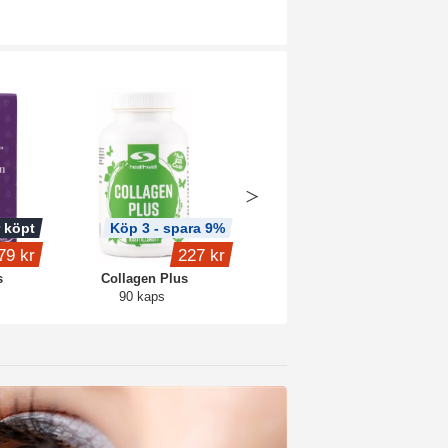
 köpt
Köp 3 - spara 9%
Köp 3 - spara 12%
79 kr
227 kr
379 kr
s
Collagen Plus
Lutein 100 Plus
90 kaps
60 kaps