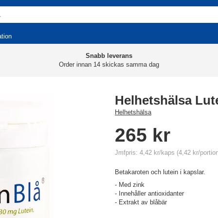
ation
Snabb leverans
Order innan 14 skickas samma dag
Helhetshälsa Lut
Helhetshälsa
265 kr
Jmfpris: 4,42 kr/kaps (4,42 kr/portio
Betakaroten och lutein i kapslar.
- Med zink
- Innehåller antioxidanter
- Extrakt av blåbär