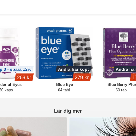
p 3 - spara 12%
Andra har köpt
Andra har
269 kr
279 kr
1
derful Eyes
Blue Eye
Blue Berry Plu
60 kaps
64 tabl
60 tabl
Lär dig mer