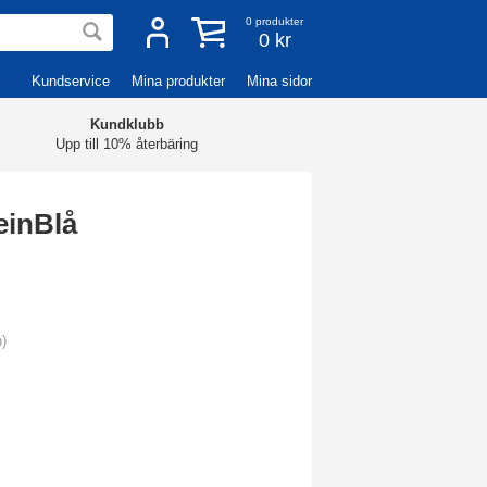
0
produkter
0 kr
Kundservice
Mina produkter
Mina sidor
Kundklubb
Upp till 10% återbäring
einBlå
n)