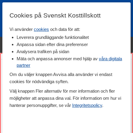
Cookies på Svenskt Kosttillskott
Vi använder
cookies
och data för att:
Fri frakt
Snabb leverans
Kundklubb
Leverera grundläggande funktionalitet
Bara idag! Handla varumärket Svenskt Kosttillskott för 600 kr & få
Anpassa sidan efter dina preferenser
shaker på köpet. »
Analysera trafiken på sidan
Mäta och anpassa annonser med hjälp av
våra digitala
partner
Om du väljer knappen Avvisa alla använder vi endast
cookies för nödvändiga syften.
Välj knappen Fler alternativ för mer information och fler
möjligheter att anpassa dina val. För information om hur vi
hanterar personuppgifter, se vår
Integritetspolicy
.