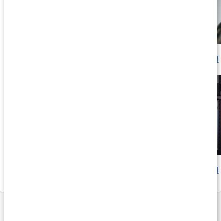
Aerob och anaerob träning: skillnader och fördelar
Läs artikel
Yoga för dig som styrketränar
Läs artikel