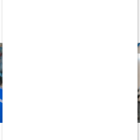
Enkel att förvara
6 mm tjock
För olika yogaformer, stretching och träning
Få bra grepp med vågig struktur