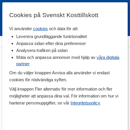
Cookies på Svenskt Kosttillskott
Vi använder
cookies
och data för att:
Fri frakt
Snabb leverans
Kundklubb
Leverera grundläggande funktionalitet
Hem
>
Träningskläder
>
Tröjor
>
T-shirts
Anpassa sidan efter dina preferenser
Analysera trafiken på sidan
Mäta och anpassa annonser med hjälp av
våra digitala
partner
Om du väljer knappen Avvisa alla använder vi endast
cookies för nödvändiga syften.
Välj knappen Fler alternativ för mer information och fler
möjligheter att anpassa dina val. För information om hur vi
hanterar personuppgifter, se vår
Integritetspolicy
.