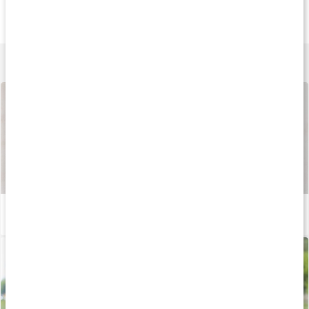
Folsyra 400
Folsyra+B6+B12+D3
Metylfolat 500
150 kaps
90 kaps
90 kaps
Lär dig mer
Så tillverkas våra kapslar och tabletter
Läs artikel