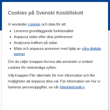
Cookies på Svenskt Kosttillskott
Vi använder
cookies
och data för att:
Fri frakt
Snabb leverans
Kundklubb
Leverera grundläggande funktionalitet
Hem
>
Vitaminer & Mineraler
>
Vitaminer
>
B-vitamin
Anpassa sidan efter dina preferenser
Analysera trafiken på sidan
Mäta och anpassa annonser med hjälp av
våra digitala
partner
Om du väljer knappen Avvisa alla använder vi endast
cookies för nödvändiga syften.
Välj knappen Fler alternativ för mer information och fler
möjligheter att anpassa dina val. För information om hur vi
hanterar personuppgifter, se vår
Integritetspolicy
.