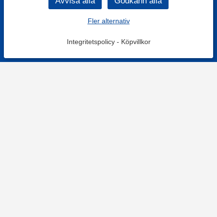
Fler alternativ
Integritetspolicy
-
Köpvillkor
KONTAKT
Kontaktformulär
TELEFON
0220601001