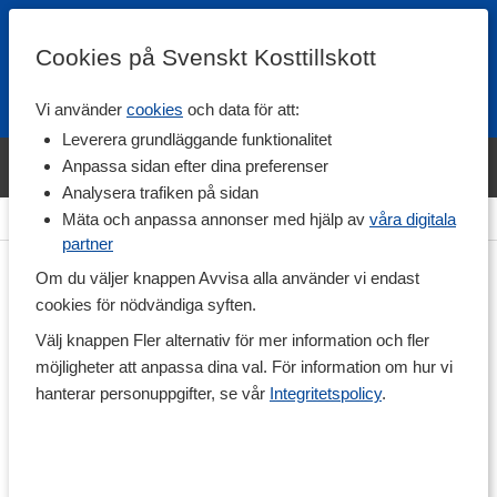
Cookies på Svenskt Kosttillskott
Vi använder
cookies
och data för att:
Fri frakt
Snabb leverans
Kundklubb
Leverera grundläggande funktionalitet
Bara idag! Handla varumärket Svenskt Kosttillskott för 600 kr & få
Anpassa sidan efter dina preferenser
shaker på köpet. »
Analysera trafiken på sidan
Hem
>
Hälsa
>
Mage & Tarm
>
Matsmältning & Enzymer
Mäta och anpassa annonser med hjälp av
våra digitala
partner
Om du väljer knappen Avvisa alla använder vi endast
cookies för nödvändiga syften.
Välj knappen Fler alternativ för mer information och fler
möjligheter att anpassa dina val. För information om hur vi
hanterar personuppgifter, se vår
Integritetspolicy
.