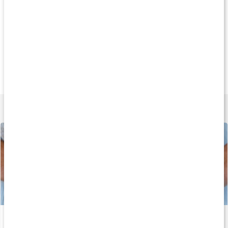
Köp 3 - spara 9%
Köp 3 - spara 9%
Köp 3 - spara 9
219 kr
179 kr
227 k
Enzym Balans
Laktas Mage
Probiotic Vital
90 kaps
90 tabl
90 kaps
Lär dig mer
Bli av med ballongmagen
Läs artikel