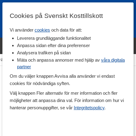
Cookies på Svenskt Kosttillskott
Vi använder
cookies
och data för att:
Fri frakt
Snabb leverans
Kundklubb
Leverera grundläggande funktionalitet
Bara idag! Handla varumärket Svenskt Kosttillskott för 600 kr & få
Anpassa sidan efter dina preferenser
shaker på köpet. »
Analysera trafiken på sidan
räning & Tillbehör
>
Övriga Tillbehör
>
Kroppsvård & Hårvård
Mäta och anpassa annonser med hjälp av
våra digitala
partner
Om du väljer knappen Avvisa alla använder vi endast
cookies för nödvändiga syften.
Välj knappen Fler alternativ för mer information och fler
möjligheter att anpassa dina val. För information om hur vi
hanterar personuppgifter, se vår
Integritetspolicy
.