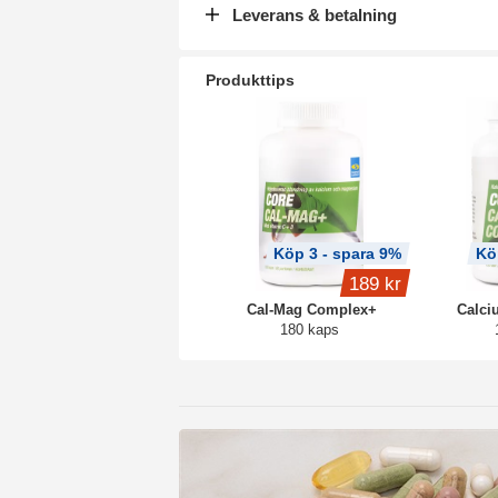
Leverans & betalning
Produkttips
Köp 3 - spara 9%
Kö
189 kr
Cal-Mag Complex+
Calci
180 kaps