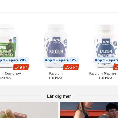
p 3 - spara 20%
Köp 3 - spara 12%
Köp 3 - spar
149 kr
155 kr
1
um Complex+
Kalcium
Kalcium Magnes
120 tabl
120 kaps
120 kaps
Lär dig mer