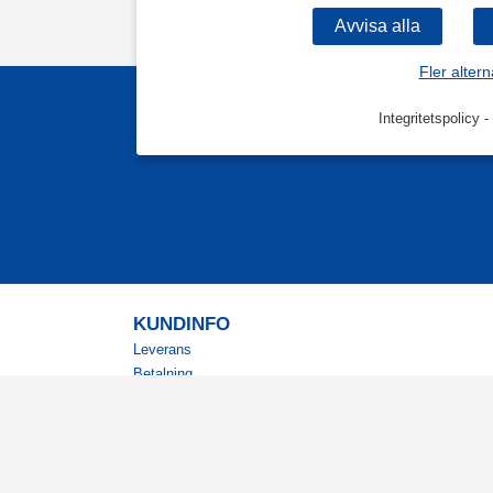
Fler altern
Integritetspolicy
-
KUNDINFO
Leverans
Betalning
Returer
Köpvillkor
Kundklubb
Studentrabatt