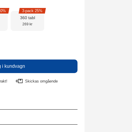
10%
3-pack 25%
360 tabl
269 kr
rakt!
Skickas omgående