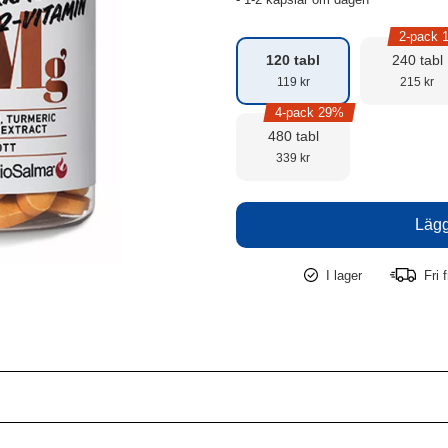
2-pack 
120 tabl
240 tabl
119 kr
215 kr
4-pack 29%
480 tabl
339 kr
I lager
Fri f