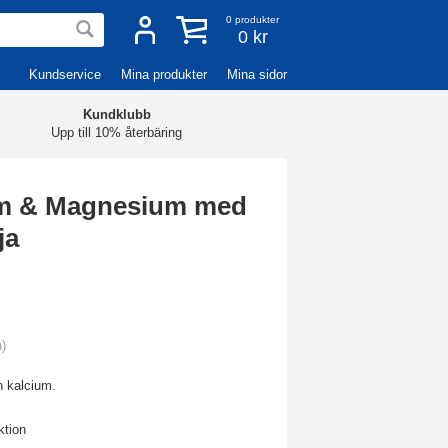
0
produkter
0 kr
Kundservice
Mina produkter
Mina sidor
Kundklubb
Upp till 10% återbäring
um & Magnesium med
ja
n)
h kalcium.
ktion