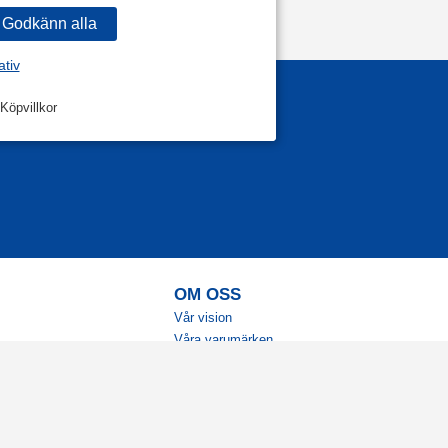
ativ
Köpvillkor
OM OSS
Vår vision
Våra varumärken
Vår historia
Tillgänglighet
Återförsäljare
Karriär