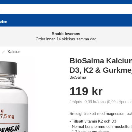
ation
Snabb leverans
Order innan 14 skickas samma dag
>
Kalcium
BioSalma Kalci
D3, K2 & Gurkme
BioSalma
119 kr
Jmfpris: 0,99 kr/kaps (0,99 kr/portio
Smidigt tillskott med magnesium oc
- Tillsatt vitamin K2 och D3
- Normal benstomme och muskelfun
- 1-2 kapslar om dagen