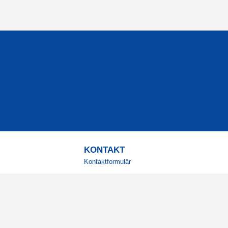
KONTAKT
Kontaktformulär
TELEFON
0220601001
Vardagar: 09:00-12:00
E-POST