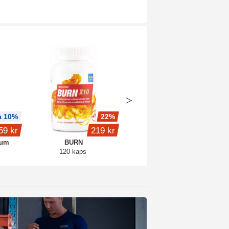
a 10%
22%
Köp 3 - spara 8%
59 kr
219 kr
299 kr
ium
BURN
Creatine Caps Pro
120 kaps
120 kaps