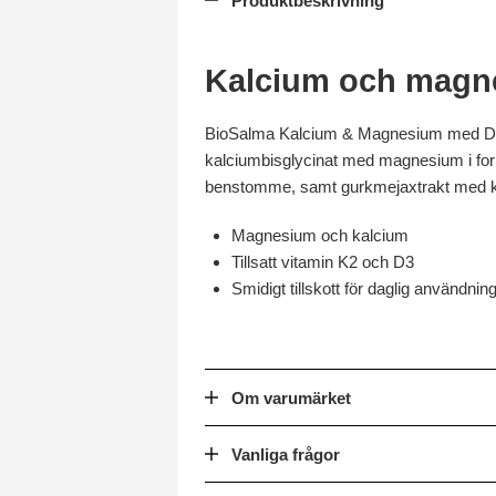
Produktbeskrivning
Kalcium och magne
BioSalma Kalcium & Magnesium med D3, 
kalciumbisglycinat med magnesium i form 
benstomme, samt gurkmejaxtrakt med 
Magnesium och kalcium
Tillsatt vitamin K2 och D3
Smidigt tillskott för daglig användnin
Om varumärket
Vanliga frågor