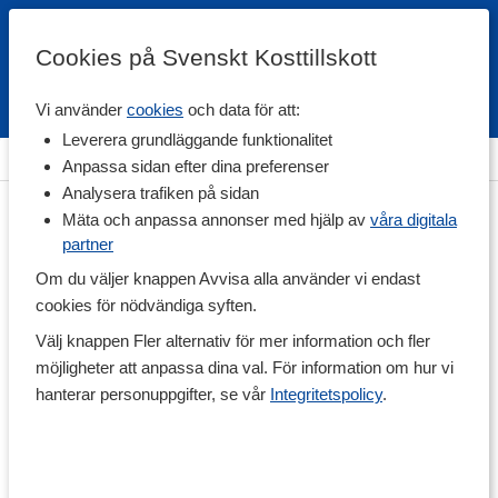
Cookies på Svenskt Kosttillskott
Vi använder
cookies
och data för att:
Fri frakt
Snabb leverans
Kundklubb
Leverera grundläggande funktionalitet
Hem
>
Vitaminer & Mineraler
>
Vitaminer
>
A-vitamin
Anpassa sidan efter dina preferenser
Analysera trafiken på sidan
Mäta och anpassa annonser med hjälp av
våra digitala
partner
Om du väljer knappen Avvisa alla använder vi endast
cookies för nödvändiga syften.
Välj knappen Fler alternativ för mer information och fler
möjligheter att anpassa dina val. För information om hur vi
hanterar personuppgifter, se vår
Integritetspolicy
.