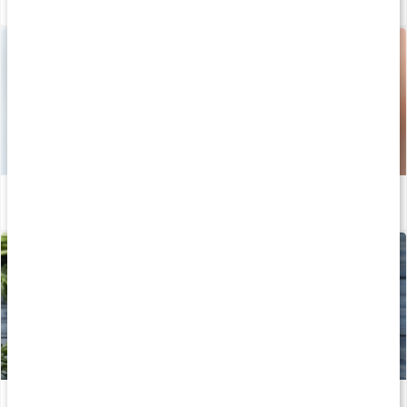
Kosttillskott för ögon och syn
Läs artikel