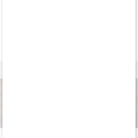
Köp 3 - spara 13%
Köp 3 - spara 12%
Köp 3 - spara 9
145 kr
125 kr
149 k
Vitamin A 10 000 IE
Vitamin A 5000 IE
Vitamin A 10000 I
90 kaps
90 kaps
90 tabl
Lär dig mer
Så tillverkas våra kapslar och tabletter
Läs artikel