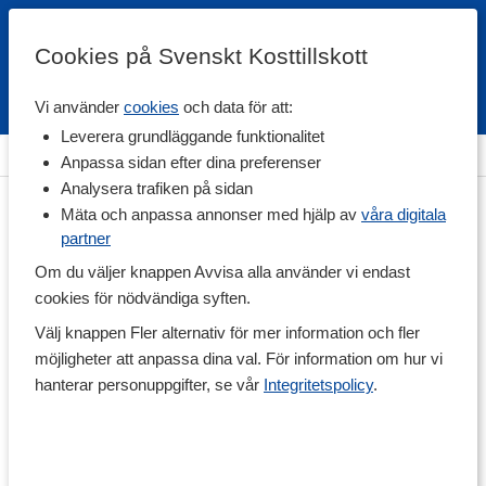
Cookies på Svenskt Kosttillskott
Vi använder
cookies
och data för att:
Fri frakt
Snabb leverans
Kundklubb
Leverera grundläggande funktionalitet
Hem
>
Livsmedel
>
Godis & Snacks
>
Godis
Anpassa sidan efter dina preferenser
Analysera trafiken på sidan
Mäta och anpassa annonser med hjälp av
våra digitala
partner
Om du väljer knappen Avvisa alla använder vi endast
cookies för nödvändiga syften.
Välj knappen Fler alternativ för mer information och fler
möjligheter att anpassa dina val. För information om hur vi
hanterar personuppgifter, se vår
Integritetspolicy
.