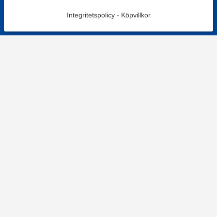
Integritetspolicy
-
Köpvillkor
KONTAKT
Kontaktformulär
TELEFON
0220601001
Vardagar: 09:00-12:00