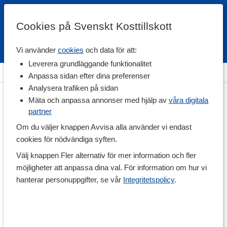
Cookies på Svenskt Kosttillskott
Vi använder
cookies
och data för att:
Fri frakt
Snabb leverans
Kundklubb
Leverera grundläggande funktionalitet
Hem
>
Proteintillskott
>
Proteinshakes
Anpassa sidan efter dina preferenser
Analysera trafiken på sidan
Mäta och anpassa annonser med hjälp av
våra digitala
partner
Om du väljer knappen Avvisa alla använder vi endast
cookies för nödvändiga syften.
Välj knappen Fler alternativ för mer information och fler
möjligheter att anpassa dina val. För information om hur vi
hanterar personuppgifter, se vår
Integritetspolicy
.