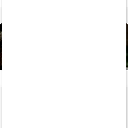
Skogsbär Yoghurt
525 g
Rich Chocolate
Lär dig mer
Välj rätt måltidsersättning
Läs artikel