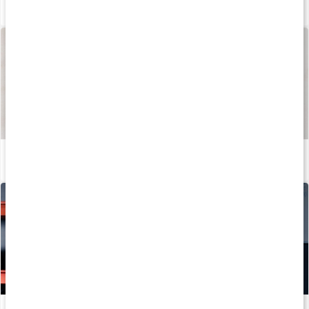
Så kan du boosta din löpträning och återhämtning med kosttillskott
Läs artikel
Så tillverkas våra kapslar och tabletter
Läs artikel