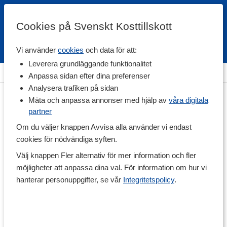
Cookies på Svenskt Kosttillskott
Vi använder
cookies
och data för att:
Fri frakt
Snabb leverans
Kundklubb
Leverera grundläggande funktionalitet
Hem
>
Vitaminer & Mineraler
>
Mineraler
>
Magnesium
Anpassa sidan efter dina preferenser
Analysera trafiken på sidan
Mäta och anpassa annonser med hjälp av
våra digitala
partner
Om du väljer knappen Avvisa alla använder vi endast
cookies för nödvändiga syften.
Välj knappen Fler alternativ för mer information och fler
möjligheter att anpassa dina val. För information om hur vi
hanterar personuppgifter, se vår
Integritetspolicy
.