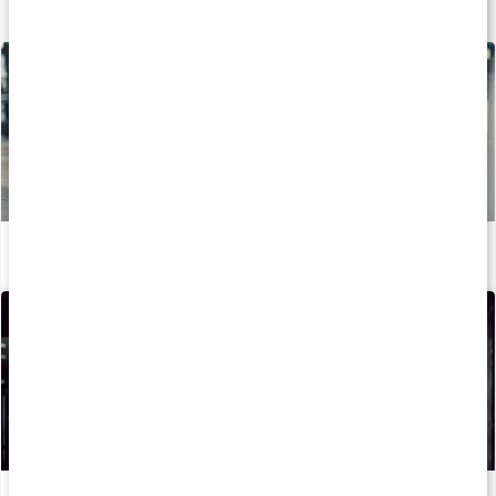
Lär dig mer
Stor guide: Allt om magnesium
Läs artikel