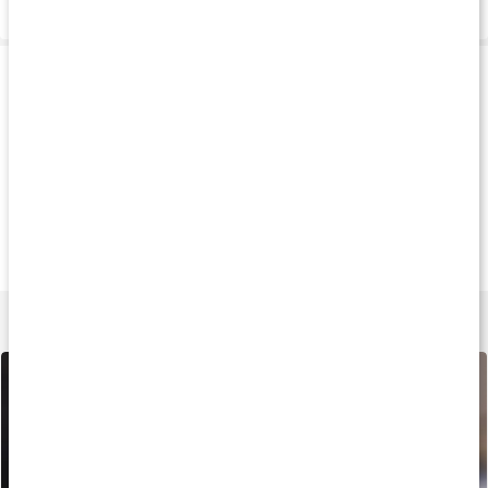
Leverans & betalning
Produkttips
Andra har köpt
Köp 4 - spara 24%
Andra har köp
113 kr
65 kr
78 k
Monkids Multi
Multivitamin Barn
Vitaminbjörnar
60 st.
60 Gummies
60 st.
Lär dig mer