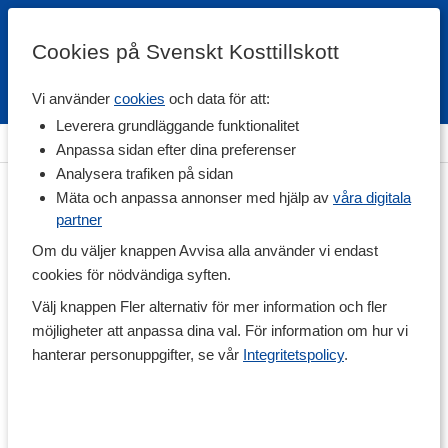
Cookies på Svenskt Kosttillskott
Vi använder
cookies
och data för att:
Fri frakt
Snabb leverans
Kundklubb
Leverera grundläggande funktionalitet
Hem
>
Vitaminer & Mineraler
>
Vitaminer
>
Multivitaminer
Anpassa sidan efter dina preferenser
Analysera trafiken på sidan
Mäta och anpassa annonser med hjälp av
våra digitala
partner
Om du väljer knappen Avvisa alla använder vi endast
cookies för nödvändiga syften.
Välj knappen Fler alternativ för mer information och fler
möjligheter att anpassa dina val. För information om hur vi
hanterar personuppgifter, se vår
Integritetspolicy
.