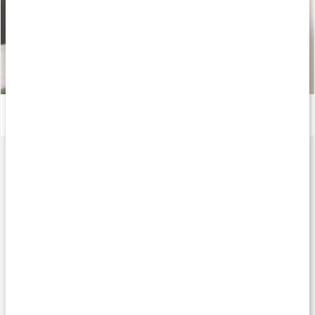
Så reagerar kroppen på stress, oro och sömnbrist
Läs artikel