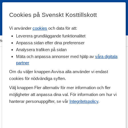
Cookies på Svenskt Kosttillskott
Vi använder
cookies
och data för att:
Fri frakt
Snabb leverans
Kundklubb
Leverera grundläggande funktionalitet
Hem
>
Hälsa
>
Sömn & Avslappning
>
Kosttillskott för sömn
Anpassa sidan efter dina preferenser
Analysera trafiken på sidan
Mäta och anpassa annonser med hjälp av
våra digitala
partner
Om du väljer knappen Avvisa alla använder vi endast
cookies för nödvändiga syften.
Välj knappen Fler alternativ för mer information och fler
möjligheter att anpassa dina val. För information om hur vi
hanterar personuppgifter, se vår
Integritetspolicy
.