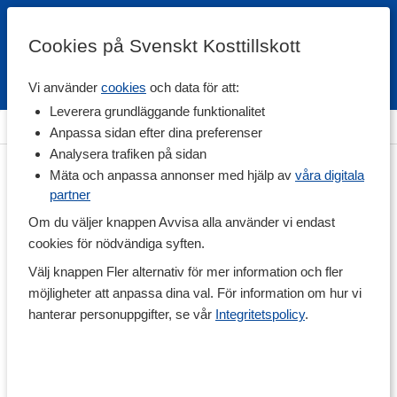
Cookies på Svenskt Kosttillskott
Vi använder
cookies
och data för att:
Fri frakt
Snabb leverans
Kundklubb
Leverera grundläggande funktionalitet
Hem
>
Livsmedel
>
Till Skafferiet
>
Mjöl & Bakpulver
Anpassa sidan efter dina preferenser
Analysera trafiken på sidan
Mäta och anpassa annonser med hjälp av
våra digitala
partner
Om du väljer knappen Avvisa alla använder vi endast
cookies för nödvändiga syften.
Välj knappen Fler alternativ för mer information och fler
möjligheter att anpassa dina val. För information om hur vi
hanterar personuppgifter, se vår
Integritetspolicy
.