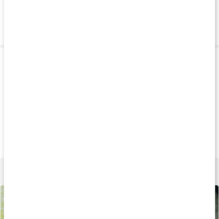
Vanliga frågor
Leverans & betalning
Produkttips
Andra har köpt
Andra har köpt
Andra har köp
179 kr
56 kr
62 k
Mandelmjöl
Kokosmjöl EKO
Oat fibre
RAW&EKO
500 g
300 g
500 g
Lär dig mer