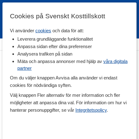
Cookies på Svenskt Kosttillskott
Vi använder
cookies
och data för att:
Fri frakt
Snabb leverans
Kundklubb
Leverera grundläggande funktionalitet
Hem
>
Livsmedel
>
Till Skafferiet
>
Mjöl & Bakpulver
Anpassa sidan efter dina preferenser
Analysera trafiken på sidan
Mäta och anpassa annonser med hjälp av
våra digitala
partner
Om du väljer knappen Avvisa alla använder vi endast
cookies för nödvändiga syften.
Välj knappen Fler alternativ för mer information och fler
möjligheter att anpassa dina val. För information om hur vi
hanterar personuppgifter, se vår
Integritetspolicy
.