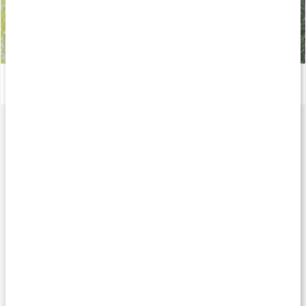
Recept: Kalorisnål prinsesstårta
Läs artikel