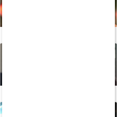
Så fungerar berberin
Läs artikel
Så ökar du din fettförbränning
Läs artikel