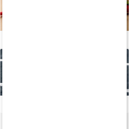
Höj förbränningen med chili
Läs artikel
Vässa sommarformen - Styrka under deff
Läs artikel