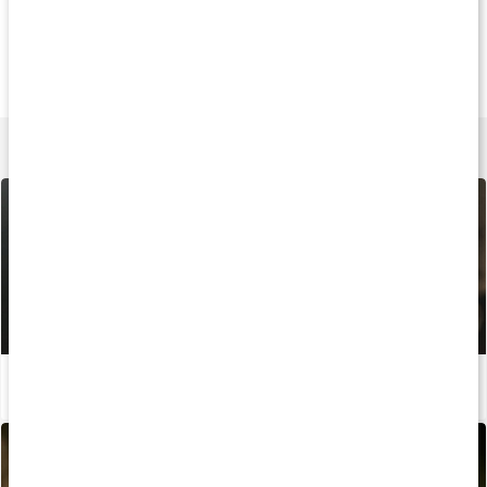
22%
22%
Köp 3 - spara 12
219 kr
219 kr
269 k
BURN GLT-5
BURN
Waterloss
60 kaps
120 kaps
120 kaps
Lär dig mer
Bästa träningsformen för fettförbränning
Läs artikel