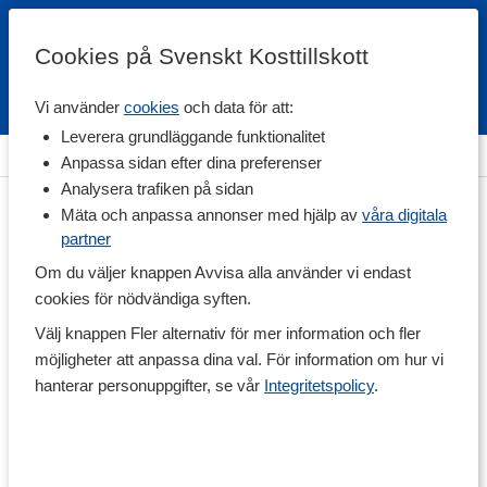
Cookies på Svenskt Kosttillskott
Vi använder
cookies
och data för att:
Fri frakt
Snabb leverans
Kundklubb
Leverera grundläggande funktionalitet
Hem
>
Diet
>
Fettförbränning
Anpassa sidan efter dina preferenser
Analysera trafiken på sidan
Mäta och anpassa annonser med hjälp av
våra digitala
partner
Om du väljer knappen Avvisa alla använder vi endast
cookies för nödvändiga syften.
Välj knappen Fler alternativ för mer information och fler
möjligheter att anpassa dina val. För information om hur vi
hanterar personuppgifter, se vår
Integritetspolicy
.