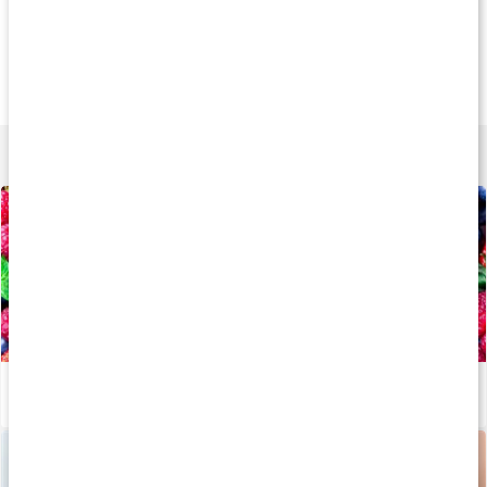
Andra har köpt
Andra har köpt
Andra har köp
85 kr
215 kr
85 k
Gojibär Jumbo
Aprikoskärnor Bittra
Ekologiska Tranb
125 g
500 g
250 g
Lär dig mer
Allt om: Antioxidanter
Läs artikel