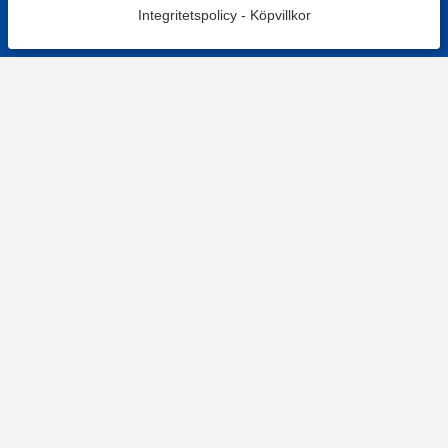
Integritetspolicy
-
Köpvillkor
KONTAKT
Kontaktformulär
TELEFON
0220601001
Vardagar: 09:00-12:00
E-POST