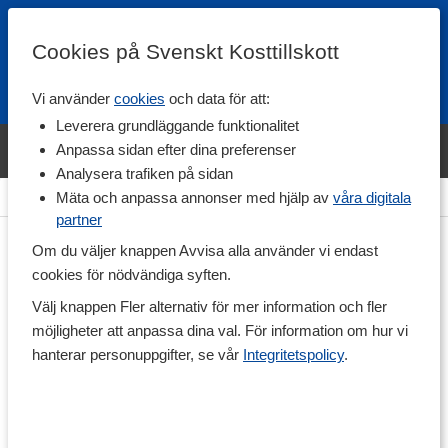
Cookies på Svenskt Kosttillskott
Vi använder
cookies
och data för att:
Fri frakt
Snabb leverans
Kundklubb
Leverera grundläggande funktionalitet
Bara idag! Handla varumärket Svenskt Kosttillskott för 600 kr & få
Anpassa sidan efter dina preferenser
shaker på köpet. »
Analysera trafiken på sidan
Hem
>
Livsmedel
>
Torkade frukter & Bär
Mäta och anpassa annonser med hjälp av
våra digitala
partner
Om du väljer knappen Avvisa alla använder vi endast
cookies för nödvändiga syften.
Välj knappen Fler alternativ för mer information och fler
möjligheter att anpassa dina val. För information om hur vi
hanterar personuppgifter, se vår
Integritetspolicy
.