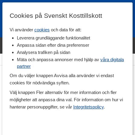
Cookies på Svenskt Kosttillskott
Vi använder
cookies
och data för att:
Fri frakt
Snabb leverans
Kundklubb
Leverera grundläggande funktionalitet
Bara idag! Handla varumärket Svenskt Kosttillskott för 600 kr & få
Anpassa sidan efter dina preferenser
shaker på köpet. »
Analysera trafiken på sidan
Hem
>
Hälsa
>
Omega-fettsyror
>
Omega-3
Mäta och anpassa annonser med hjälp av
våra digitala
partner
Om du väljer knappen Avvisa alla använder vi endast
cookies för nödvändiga syften.
Välj knappen Fler alternativ för mer information och fler
möjligheter att anpassa dina val. För information om hur vi
hanterar personuppgifter, se vår
Integritetspolicy
.