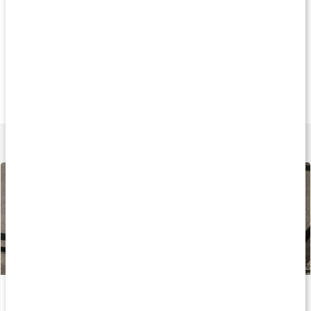
Köp 3 - spara 12%
Andra har köpt
Produkt på köpe
155 kr
206 kr
155 k
Omega-3 Plus
Krill Omega-3
Core Omega-3+
120 kaps
60 kaps
120 kaps
Lär dig mer
Krillolja: stor guide om bra fetter
Läs artikel