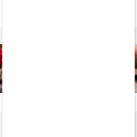
75 kr
75 kr
145 k
Kanel Ceylon
Bjäst Flingor
Cayennepeppar M
125 g
160 g
250 g
Lär dig mer
Recept: Kalorisnåla chokladtryfflar
Läs artikel