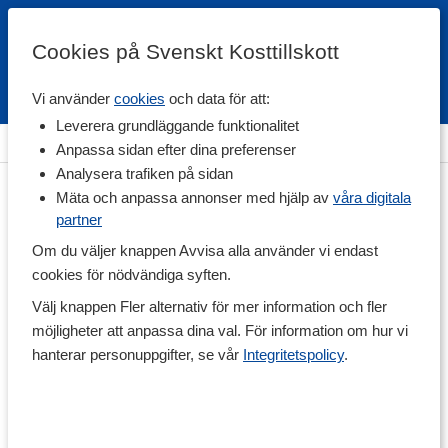
Cookies på Svenskt Kosttillskott
Vi använder
cookies
och data för att:
Fri frakt
Snabb leverans
Kundklubb
Leverera grundläggande funktionalitet
Hem
>
Livsmedel
>
Till Skafferiet
>
Smaksättning
Anpassa sidan efter dina preferenser
Analysera trafiken på sidan
Mäta och anpassa annonser med hjälp av
våra digitala
partner
Om du väljer knappen Avvisa alla använder vi endast
cookies för nödvändiga syften.
Välj knappen Fler alternativ för mer information och fler
möjligheter att anpassa dina val. För information om hur vi
hanterar personuppgifter, se vår
Integritetspolicy
.