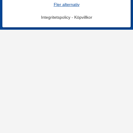
Fler alternativ
Integritetspolicy
-
Köpvillkor
KONTAKT
Kontaktformulär
TELEFON
0220601001
Vardagar: 09:00-12:00