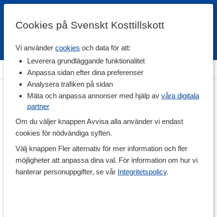
Cookies på Svenskt Kosttillskott
Vi använder
cookies
och data för att:
Fri frakt
Snabb leverans
Kundklubb
Leverera grundläggande funktionalitet
Hem
>
Hälsa
>
Led & Muskelbesvär
>
Ledtillskott
Anpassa sidan efter dina preferenser
Analysera trafiken på sidan
Mäta och anpassa annonser med hjälp av
våra digitala
partner
Om du väljer knappen Avvisa alla använder vi endast
cookies för nödvändiga syften.
Välj knappen Fler alternativ för mer information och fler
möjligheter att anpassa dina val. För information om hur vi
hanterar personuppgifter, se vår
Integritetspolicy
.