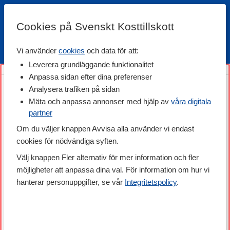
Cookies på Svenskt Kosttillskott
Vi använder
cookies
och data för att:
Fri frakt
Snabb leverans
Kundklubb
Leverera grundläggande funktionalitet
Anpassa sidan efter dina preferenser
Analysera trafiken på sidan
Mäta och anpassa annonser med hjälp av
våra digitala
partner
Om du väljer knappen Avvisa alla använder vi endast
cookies för nödvändiga syften.
Välj knappen Fler alternativ för mer information och fler
möjligheter att anpassa dina val. För information om hur vi
hanterar personuppgifter, se vår
Integritetspolicy
.