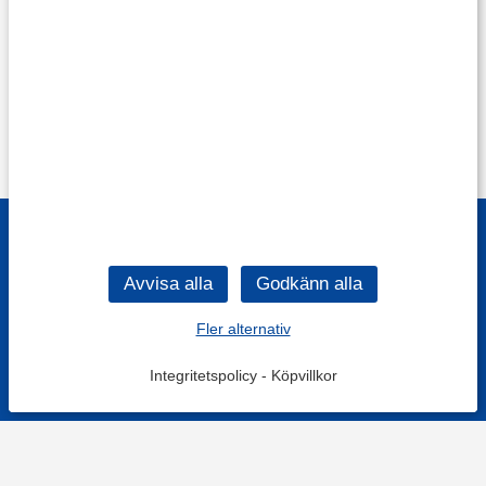
Fler alternativ
Integritetspolicy
-
Köpvillkor