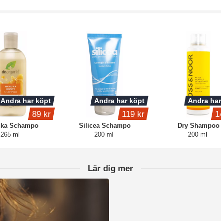
Andra har köpt
Andra har köpt
Andra har
89 kr
119 kr
1
ka Schampo
Silicea Schampo
Dry Shampoo
265 ml
200 ml
200 ml
Lär dig mer