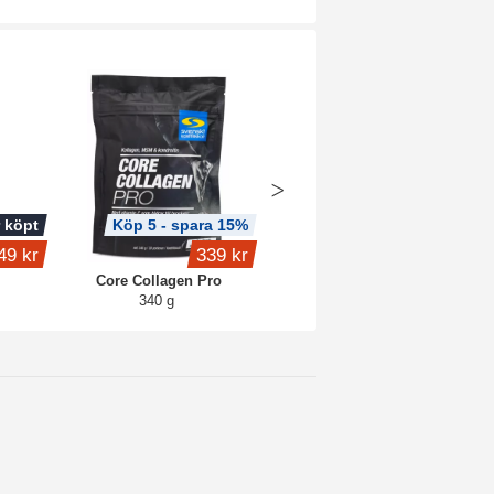
 köpt
Köp 5 - spara 15%
Köp 3 - spara 8%
49 kr
339 kr
299 kr
Core Collagen Pro
Creatine Caps Pro
340 g
120 kaps