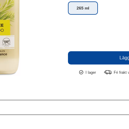
265 ml
I lager
Fri frakt 