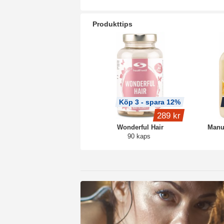
Produkttips
Köp 3 - spara 12%
289 kr
Wonderful Hair
Manu
90 kaps