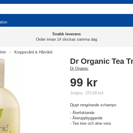
ation
Snabb leverans
Order innan 14 skickas samma dag
ehör
>
Kroppsvård & Hårvård
Dr Organic Tea 
Dr Organic
99 kr
Jmfpris: 373,58 kr/l
Djupt rengörande schampo.
- Återfuktande
- Återuppbyggande
- Tea tree och aloe vera