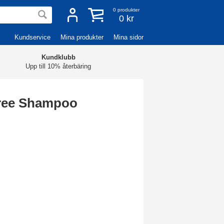
0
produkter
0 kr
Kundservice
Mina produkter
Mina sidor
Kundklubb
Upp till 10% återbäring
Tree Shampoo