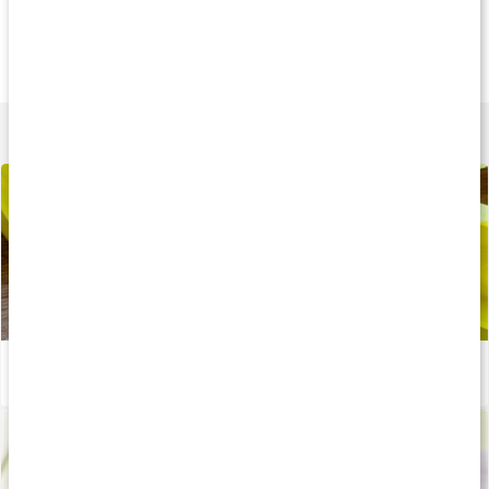
Andra har köpt
Andra har köpt
Andra har köp
79 kr
189 kr
89 k
Ricinolja EKO
Jojobaolja EKO
Arganolja EKO
100 ml
100 ml
33 ml
Lär dig mer
Så fungerar GLA (nattljusolja)
Läs artikel