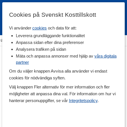
Cookies på Svenskt Kosttillskott
Vi använder
cookies
och data för att:
Fri frakt
Snabb leverans
Kundklubb
Leverera grundläggande funktionalitet
räning & Tillbehör
>
Övriga Tillbehör
>
Kroppsvård & Hårvård
Anpassa sidan efter dina preferenser
Analysera trafiken på sidan
Mäta och anpassa annonser med hjälp av
våra digitala
partner
Om du väljer knappen Avvisa alla använder vi endast
cookies för nödvändiga syften.
Välj knappen Fler alternativ för mer information och fler
möjligheter att anpassa dina val. För information om hur vi
hanterar personuppgifter, se vår
Integritetspolicy
.