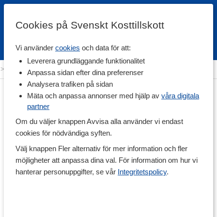
Cookies på Svenskt Kosttillskott
Vi använder
cookies
och data för att:
Fri frakt
Snabb leverans
Kundklubb
Leverera grundläggande funktionalitet
>
Träning & Tillbehör
>
Övriga Tillbehör
>
Plåster & Skavsår
Anpassa sidan efter dina preferenser
Analysera trafiken på sidan
Mäta och anpassa annonser med hjälp av
våra digitala
partner
Om du väljer knappen Avvisa alla använder vi endast
cookies för nödvändiga syften.
Välj knappen Fler alternativ för mer information och fler
möjligheter att anpassa dina val. För information om hur vi
hanterar personuppgifter, se vår
Integritetspolicy
.