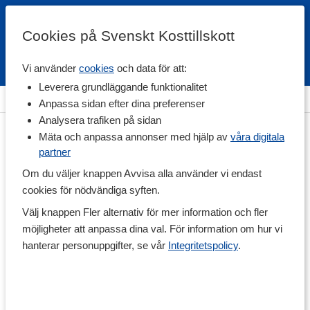
Cookies på Svenskt Kosttillskott
Vi använder
cookies
och data för att:
Fri frakt
Snabb leverans
Kundklubb
Leverera grundläggande funktionalitet
Hem
>
Hälsa
>
Mage & Tarm
>
Förstoppning & Fiber
Anpassa sidan efter dina preferenser
Analysera trafiken på sidan
Mäta och anpassa annonser med hjälp av
våra digitala
partner
Om du väljer knappen Avvisa alla använder vi endast
cookies för nödvändiga syften.
Välj knappen Fler alternativ för mer information och fler
möjligheter att anpassa dina val. För information om hur vi
hanterar personuppgifter, se vår
Integritetspolicy
.