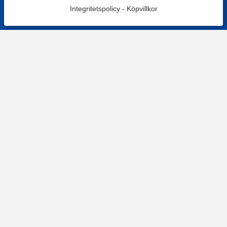
Integritetspolicy
-
Köpvillkor
KONTAKT
Kontaktformulär
TELEFON
0220601001
Vardagar: 09:00-12:00
E-POST