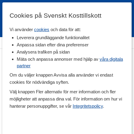
Cookies på Svenskt Kosttillskott
Vi använder
cookies
och data för att:
Fri frakt
Snabb leverans
Kundklubb
Leverera grundläggande funktionalitet
Hem
>
Träningstillskott
>
Före Träning
>
Kreatin
Anpassa sidan efter dina preferenser
Analysera trafiken på sidan
Mäta och anpassa annonser med hjälp av
våra digitala
partner
Om du väljer knappen Avvisa alla använder vi endast
cookies för nödvändiga syften.
Välj knappen Fler alternativ för mer information och fler
möjligheter att anpassa dina val. För information om hur vi
hanterar personuppgifter, se vår
Integritetspolicy
.