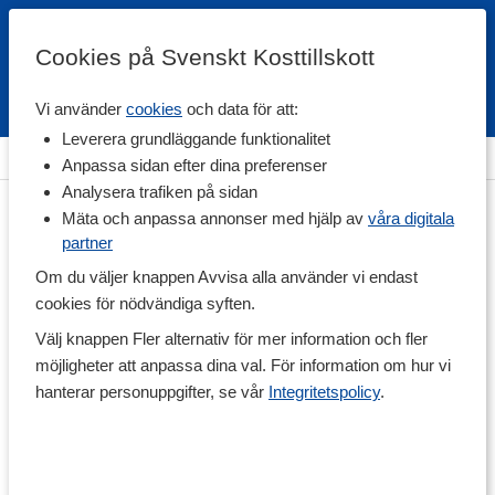
Cookies på Svenskt Kosttillskott
Vi använder
cookies
och data för att:
Fri frakt
Snabb leverans
Kundklubb
Leverera grundläggande funktionalitet
Hem
>
Hälsa
>
Mage & Tarm
>
Matsmältning & Enzymer
Anpassa sidan efter dina preferenser
Analysera trafiken på sidan
Mäta och anpassa annonser med hjälp av
våra digitala
partner
Om du väljer knappen Avvisa alla använder vi endast
cookies för nödvändiga syften.
Välj knappen Fler alternativ för mer information och fler
möjligheter att anpassa dina val. För information om hur vi
hanterar personuppgifter, se vår
Integritetspolicy
.