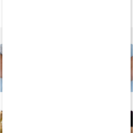
Köp 3 - spara 9%
Köp 3 - spara 9%
Köp 3 - spara 9
219 kr
179 kr
227 k
Enzym Balans
Laktas Mage
Probiotic Vital
90 kaps
90 tabl
90 kaps
Lär dig mer
Bli av med ballongmagen
Läs artikel