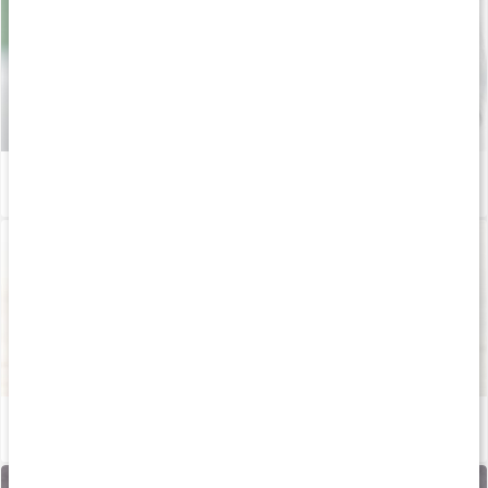
Det här är vitamin B5 (pantotensyra)
Läs artikel
Vitamin B6: därför är det bra - och så stöttar det träningen
Läs artikel