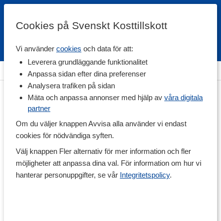
Cookies på Svenskt Kosttillskott
Vi använder
cookies
och data för att:
Fri frakt
Snabb leverans
Kundklubb
Leverera grundläggande funktionalitet
Hem
>
Hälsa
>
Hjärna
Anpassa sidan efter dina preferenser
Analysera trafiken på sidan
Mäta och anpassa annonser med hjälp av
våra digitala
partner
Om du väljer knappen Avvisa alla använder vi endast
cookies för nödvändiga syften.
Välj knappen Fler alternativ för mer information och fler
möjligheter att anpassa dina val. För information om hur vi
hanterar personuppgifter, se vår
Integritetspolicy
.