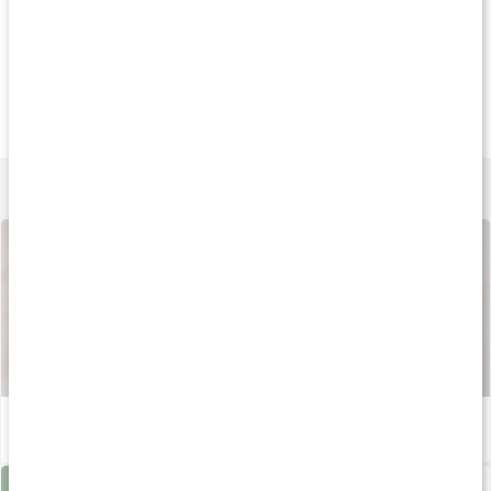
Andra har köpt
Köp 3 - spara 8%
20
299 kr
299 kr
191 k
BrainBoost
Brain Premium
RAW Extreme Foc
60 kaps
60 kaps
60 kaps
Lär dig mer
Så tillverkas våra kapslar och tabletter
Läs artikel