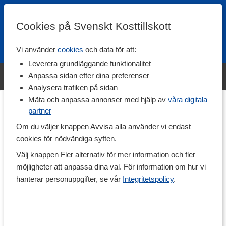
Cookies på Svenskt Kosttillskott
Vi använder
cookies
och data för att:
Fri frakt
Snabb leverans
Kundklubb
Leverera grundläggande funktionalitet
Bara idag! Handla varumärket Svenskt Kosttillskott för 600 kr & få
Anpassa sidan efter dina preferenser
shaker på köpet. »
Analysera trafiken på sidan
Hem
>
Livsmedel
>
Te & Kaffe
>
Te
Mäta och anpassa annonser med hjälp av
våra digitala
partner
Om du väljer knappen Avvisa alla använder vi endast
cookies för nödvändiga syften.
Välj knappen Fler alternativ för mer information och fler
möjligheter att anpassa dina val. För information om hur vi
hanterar personuppgifter, se vår
Integritetspolicy
.