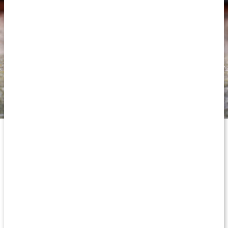
Oregano – Medelhavets "bergslycka"
Namnet Oregano härstammar från de grekiska orden "õros" som
betyder berg och "gãnos" som betyder lycka, vilket
sammantaget betyder "bergslycka." Oregano har en särskild
förkärlek för torra, steniga backar, öppna ytor och soliga berg.
Därför trivs den som allra bäst kring Medelhavet, där den kan
utvecklas under optimala förhållanden och få sina verksamma