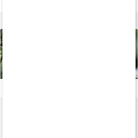
10 ml
10 ml
10 ml
Lär dig mer
Så påverkas kroppen av eterisk olja
Läs artikel