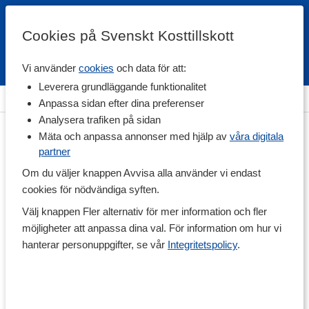
Cookies på Svenskt Kosttillskott
Vi använder
cookies
och data för att:
Fri frakt
Snabb leverans
Kundklubb
Leverera grundläggande funktionalitet
Hem
>
Hälsa
>
Förkylning
Anpassa sidan efter dina preferenser
Analysera trafiken på sidan
Mäta och anpassa annonser med hjälp av
våra digitala
partner
Om du väljer knappen Avvisa alla använder vi endast
cookies för nödvändiga syften.
Välj knappen Fler alternativ för mer information och fler
möjligheter att anpassa dina val. För information om hur vi
hanterar personuppgifter, se vår
Integritetspolicy
.